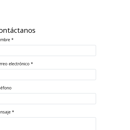
ontáctanos
ombre
*
rreo electrónico
*
léfono
nsaje
*