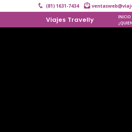
(81) 1631-7434
ventasweb@viaje
INICIO
Viajes Travelly
¿QUIE