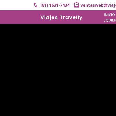
(81) 1631-7434
ventasweb@viaje
INICIO
Viajes Travelly
¿QUIE