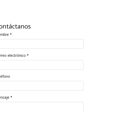
ontáctanos
ombre
*
rreo electrónico
*
léfono
nsaje
*